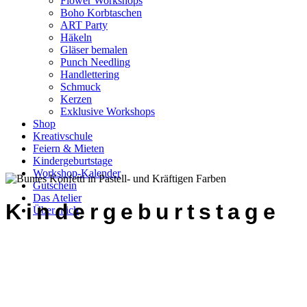
Flower Workshops
Boho Korbtaschen
ART Party
Häkeln
Gläser bemalen
Punch Needling
Handlettering
Schmuck
Kerzen
Exklusive Workshops
Shop
Kreativschule
Feiern & Mieten
Kindergeburtstage
Workshop-Kalender
Gutschein
Das Atelier
Kindergeburtstage
Über mich