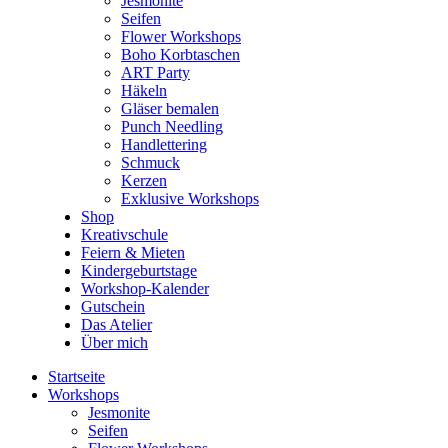
Jesmonite
Seifen
Flower Workshops
Boho Korbtaschen
ART Party
Häkeln
Gläser bemalen
Punch Needling
Handlettering
Schmuck
Kerzen
Exklusive Workshops
Shop
Kreativschule
Feiern & Mieten
Kindergeburtstage
Workshop-Kalender
Gutschein
Das Atelier
Über mich
Startseite
Workshops
Jesmonite
Seifen